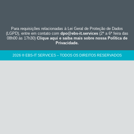
Para requisições relacionadas à Lei Geral de Proteção de Dados
(LGPD), entre em contato com
dpo@ebs-it.services
(2ª a 6ª feira das
08h00 às 17h30)
Clique aqui e saiba mais sobre nossa Política de
Privacidade.
2026 ® EBS-IT SERVICES – TODOS OS DIREITOS RESERVADOS