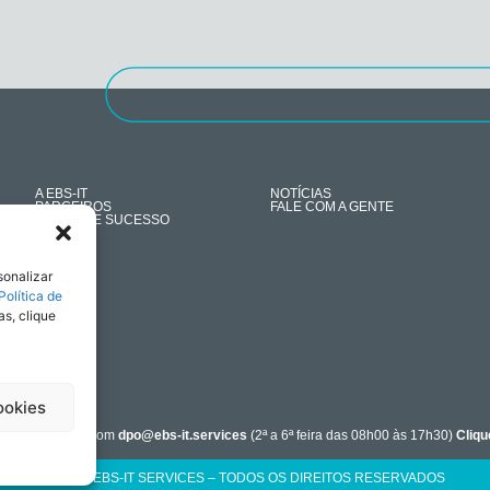
A EBS-IT
NOTÍCIAS
PARCEIROS
FALE COM A GENTE
CASES DE SUCESSO
sonalizar
Política de
as, clique
ookies
ntre em contato com
dpo@ebs-it.services
(2ª a 6ª feira das 08h00 às 17h30)
Cliqu
2026 ® EBS-IT SERVICES – TODOS OS DIREITOS RESERVADOS