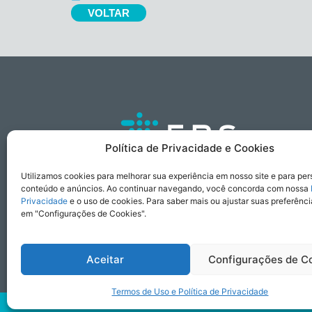
VOLTAR
Política de Privacidade e Cookies
Feita por pessoas que
Utilizamos cookies para melhorar sua experiência em nosso site e para per
trabalham para pessoas.
conteúdo e anúncios. Ao continuar navegando, você concorda com nossa
Alameda Mamoré, nº 687
Privacidade
e o uso de cookies. Para saber mais ou ajustar suas preferênci
Conj. 401 – sala 04 – 131 – 4º andar
em "Configurações de Cookies".
Alphaville Centro Industrial e Empresarial
Alphaville – Barueri, SP – CEP: 06.454-040
Aceitar
Configurações de C
Para requisições relacionadas à Lei Geral de Proteção de Dados (LGPD), e
Termos de Uso e Política de Privacidade