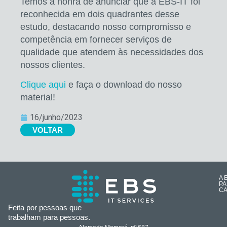
Temos a honra de anunciar que a EBS-IT foi
reconhecida em dois quadrantes desse
estudo, destacando nosso compromisso e
competência em fornecer serviços de
qualidade que atendem às necessidades dos
nossos clientes.
Clique aqui
e faça o download do nosso
material!
16/junho/2023
VOLTAR
A 
PA
CA
Feita por pessoas que
trabalham para pessoas.