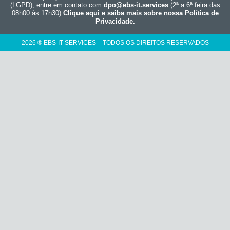
(LGPD), entre em contato com
dpo@ebs-it.services
(2ª a 6ª feira das
08h00 às 17h30)
Clique aqui e saiba mais sobre nossa Política de
Privacidade.
2026 ® EBS-IT SERVICES – TODOS OS DIREITOS RESERVADOS