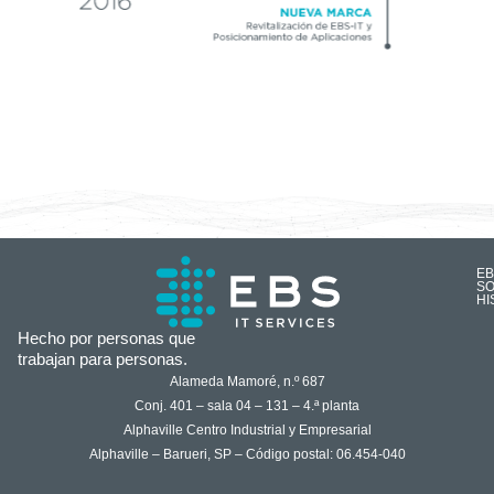
EB
SO
HI
Hecho por personas que
trabajan para personas.
Alameda Mamoré, n.º 687
Conj. 401 – sala 04 – 131 – 4.ª planta
Alphaville Centro Industrial y Empresarial
Alphaville – Barueri, SP – Código postal: 06.454-040