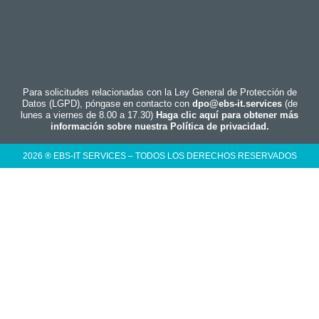
Para solicitudes relacionadas con la Ley General de Protección de
Datos (LGPD), póngase en contacto con
dpo@ebs-it.services
(de
lunes a viernes de 8.00 a 17.30)
Haga clic aquí para obtener más
información sobre nuestra Política de privacidad.
2026 ® EBS-IT SERVICES – TODOS LOS DERECHOS RESERVADOS