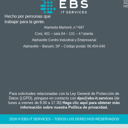
SO
HI
Hecho por personas que
trabajar para la gente.
Alameda Mamoré, n.º 687
Conj. 401 – sala 04 – 131 – 4.ª planta
Alphaville Centro Industrial y Empresarial
Alphaville – Barueri, SP – Código postal: 06.454-040
Para solicitudes relacionadas con la Ley General de Protección de
Datos (LGPD), póngase en contacto con
dpo@ebs-it.services
(de
lunes a viernes de 8.00 a 17.30)
Haga clic aquí para obtener más
información sobre nuestra Política de privacidad.
2026 ® EBS-IT SERVICES – TODOS LOS DERECHOS RESERVADOS